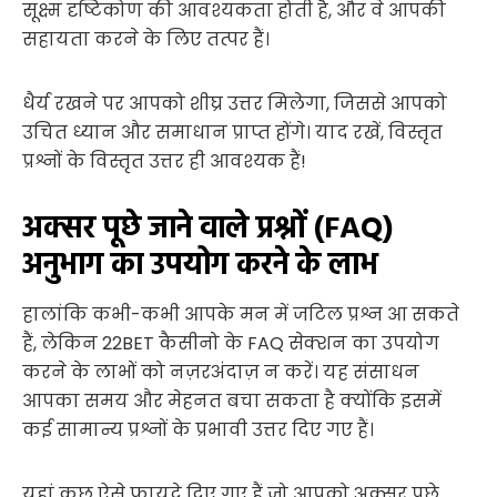
सूक्ष्म दृष्टिकोण की आवश्यकता होती है, और वे आपकी
सहायता करने के लिए तत्पर हैं।
धैर्य रखने पर आपको शीघ्र उत्तर मिलेगा, जिससे आपको
उचित ध्यान और समाधान प्राप्त होंगे। याद रखें, विस्तृत
प्रश्नों के विस्तृत उत्तर ही आवश्यक हैं!
अक्सर पूछे जाने वाले प्रश्नों (FAQ)
अनुभाग का उपयोग करने के लाभ
हालांकि कभी-कभी आपके मन में जटिल प्रश्न आ सकते
हैं, लेकिन 22BET कैसीनो के FAQ सेक्शन का उपयोग
करने के लाभों को नज़रअंदाज़ न करें। यह संसाधन
आपका समय और मेहनत बचा सकता है क्योंकि इसमें
कई सामान्य प्रश्नों के प्रभावी उत्तर दिए गए हैं।
यहां कुछ ऐसे फायदे दिए गए हैं जो आपको अक्सर पूछे