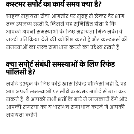
कस्टमर सपोर्ट का कार्य समय क्या है?
ग्राहक सहायता सेवा आमतौर पर सुबह से लेकर देर शाम
तक उपलब्ध रहती है, जिससे यह सुनिश्चित होता है कि
आपको अपनी समस्याओं के लिए सहायता मिल सके। वे
जल्दी प्रतिक्रिया देने की कोशिश करते हैं और कस्टमर्स की
समस्याओं का जल्द समाधान करने का उद्देश्य रखते हैं।
क्या सपोर्ट संबंधी समस्याओं के लिए रिफंड
पॉलिसी है?
सपोर्ट इश्यूज के लिए कोई खास रिफंड पॉलिसी नहीं है, पर
आप अपनी समस्याओं पर सीधे कस्टमर सपोर्ट से बात कर
सकते हैं। वे आपको सभी शर्तों के बारे में जानकारी देंगे और
आपकी समस्या का यथासंभव समाधान करने में आपकी
सहायता करेंगे।