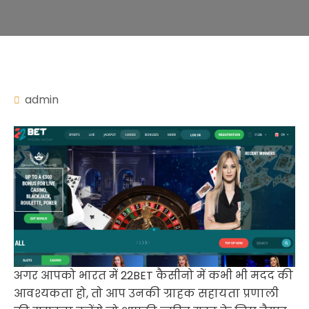
admin
अगर आपको भारत में 22BET कैसीनो में कभी भी मदद की
आवश्यकता हो, तो आप उनकी ग्राहक सहायता प्रणाली