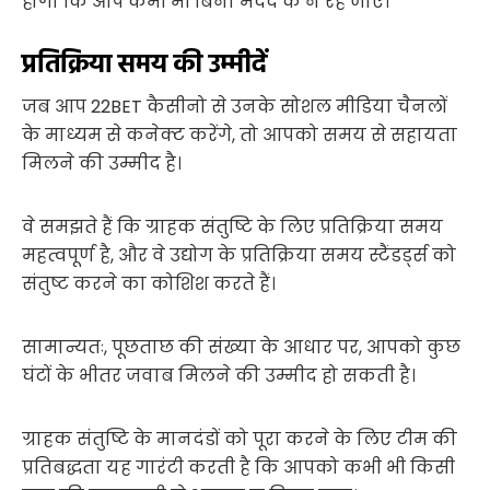
होगा कि आप कभी भी बिना मदद के न रह जाएं।
प्रतिक्रिया समय की उम्मीदें
जब आप 22BET कैसीनो से उनके सोशल मीडिया चैनलों
के माध्यम से कनेक्ट करेंगे, तो आपको समय से सहायता
मिलने की उम्मीद है।
वे समझते हैं कि ग्राहक संतुष्टि के लिए प्रतिक्रिया समय
महत्वपूर्ण है, और वे उद्योग के प्रतिक्रिया समय स्टैंडर्ड्स को
संतुष्ट करने का कोशिश करते हैं।
सामान्यतः, पूछताछ की संख्या के आधार पर, आपको कुछ
घंटों के भीतर जवाब मिलने की उम्मीद हो सकती है।
ग्राहक संतुष्टि के मानदंडों को पूरा करने के लिए टीम की
प्रतिबद्धता यह गारंटी करती है कि आपको कभी भी किसी