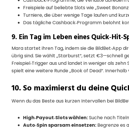
Cashback‑Programme, die Verluste abfedern und
Freispiele auf beliebte Slots wie „Sweet Bonan
Turniere, die über wenige Tage laufen und kurz
Das tägliche Cashback‑Programm belohnt konst
9. Ein Tag im Leben eines Quick‑Hit‑S
Mara startet ihren Tag, indem sie die BildBet‑App d
übrig sind. Sie wählt „Starburst“, setzt €3—schnell
Freispiel‑Trigger aus und landet in weniger als zeh
spielt eine weitere Runde „Book of Dead“. Innerhalb
10. So maximierst du deine Quic
Wenn du das Beste aus kurzen Intervallen bei BildBe
High‑Payout‑Slots wählen:
Suche nach Titeln
Auto‑Spin sparsam einsetzen:
Begrenze es au