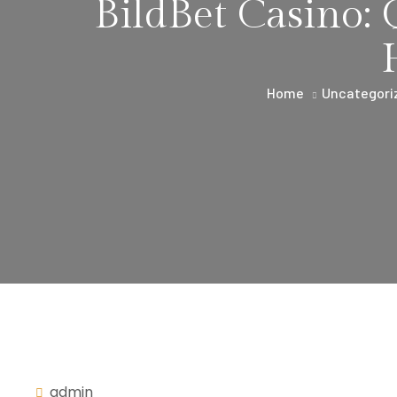
BildBet Casino: 
Home
Uncategori
admin