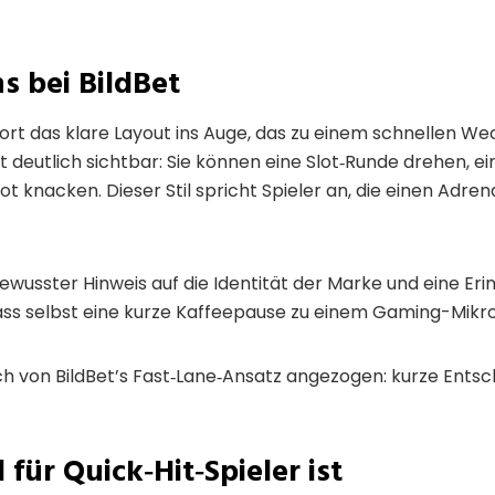
ns bei BildBet
ofort das klare Layout ins Auge, das zu einem schnellen W
t deutlich sichtbar: Sie können eine Slot‑Runde drehen, e
knacken. Dieser Stil spricht Spieler an, die einen Adrena
wusster Hinweis auf die Identität der Marke und eine Eri
dass selbst eine kurze Kaffeepause zu einem Gaming-Mikr
 sich von BildBet’s Fast‑Lane‑Ansatz angezogen: kurze Ent
für Quick‑Hit‑Spieler ist