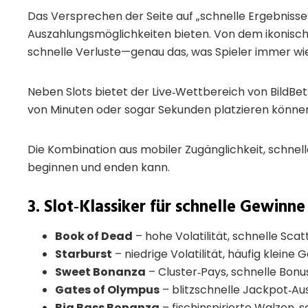
Das Versprechen der Seite auf „schnelle Ergebnisse“ 
Auszahlungsmöglichkeiten bieten. Von dem ikonisc
schnelle Verluste—genau das, was Spieler immer wi
Neben Slots bietet der Live‑Wettbereich von BildBet
von Minuten oder sogar Sekunden platzieren könne
Die Kombination aus mobiler Zugänglichkeit, schnell
beginnen und enden kann.
3. Slot‑Klassiker für schnelle Gewinne
Book of Dead
– hohe Volatilität, schnelle Sca
Starburst
– niedrige Volatilität, häufig kleine
Sweet Bonanza
– Cluster‑Pays, schnelle Bon
Gates of Olympus
– blitzschnelle Jackpot‑A
Big Bass Bonanza
– fischinspirierte Walzen, 