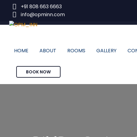
+91 808 663 6663
info@opminn.com
HOME
ABOUT
ROOMS
GALLERY
CON
BOOK NOW