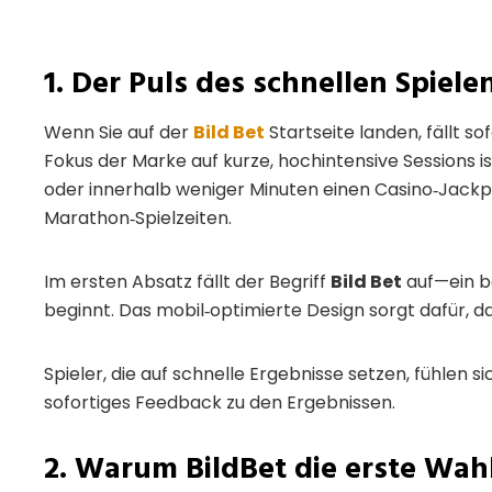
1. Der Puls des schnellen Spiele
Wenn Sie auf der
Bild Bet
Startseite landen, fällt s
Fokus der Marke auf kurze, hochintensive Sessions is
oder innerhalb weniger Minuten einen Casino‑Jackpot 
Marathon‑Spielzeiten.
Im ersten Absatz fällt der Begriff
Bild Bet
auf—ein be
beginnt. Das mobil‑optimierte Design sorgt dafür, 
Spieler, die auf schnelle Ergebnisse setzen, fühlen
sofortiges Feedback zu den Ergebnissen.
2. Warum BildBet die erste Wahl 