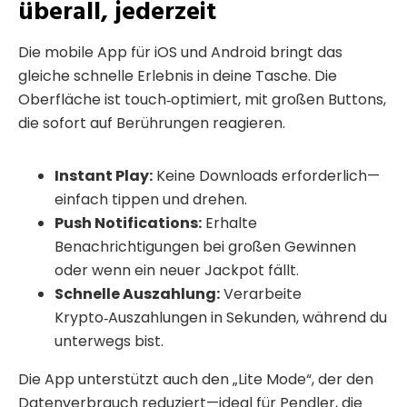
überall, jederzeit
Die mobile App für iOS und Android bringt das
gleiche schnelle Erlebnis in deine Tasche. Die
Oberfläche ist touch‑optimiert, mit großen Buttons,
die sofort auf Berührungen reagieren.
Instant Play:
Keine Downloads erforderlich—
einfach tippen und drehen.
Push Notifications:
Erhalte
Benachrichtigungen bei großen Gewinnen
oder wenn ein neuer Jackpot fällt.
Schnelle Auszahlung:
Verarbeite
Krypto‑Auszahlungen in Sekunden, während du
unterwegs bist.
Die App unterstützt auch den „Lite Mode“, der den
Datenverbrauch reduziert—ideal für Pendler, die