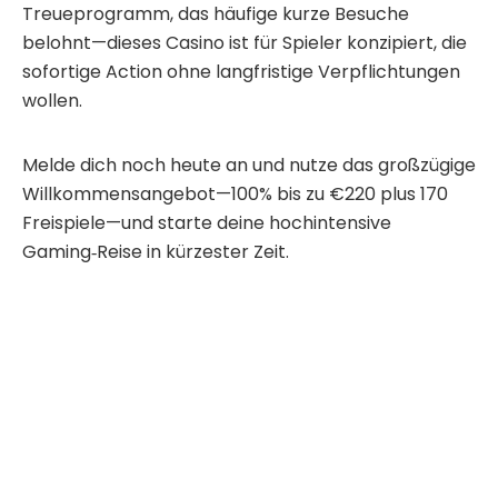
Treueprogramm, das häufige kurze Besuche
belohnt—dieses Casino ist für Spieler konzipiert, die
sofortige Action ohne langfristige Verpflichtungen
wollen.
Melde dich noch heute an und nutze das großzügige
Willkommensangebot—100% bis zu €220 plus 170
Freispiele—und starte deine hochintensive
Gaming‑Reise in kürzester Zeit.