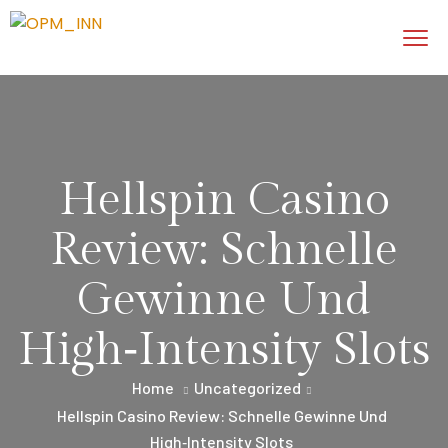
Hellspin Casino
Review: Schnelle
Gewinne Und
High‑Intensity Slots
Home
Uncategorized
Hellspin Casino Review: Schnelle Gewinne Und
High‑Intensity Slots