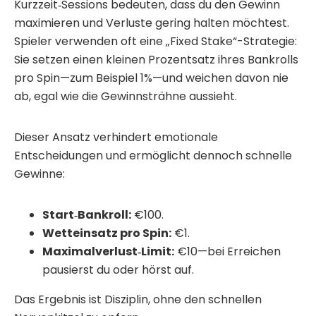
Kurzzeit‑Sessions bedeuten, dass du den Gewinn
maximieren und Verluste gering halten möchtest.
Spieler verwenden oft eine „Fixed Stake“-Strategie:
Sie setzen einen kleinen Prozentsatz ihres Bankrolls
pro Spin—zum Beispiel 1%—und weichen davon nie
ab, egal wie die Gewinnsträhne aussieht.
Dieser Ansatz verhindert emotionale
Entscheidungen und ermöglicht dennoch schnelle
Gewinne:
Start‑Bankroll:
€100.
Wetteinsatz pro Spin:
€1.
Maximalverlust‑Limit:
€10—bei Erreichen
pausierst du oder hörst auf.
Das Ergebnis ist Disziplin, ohne den schnellen