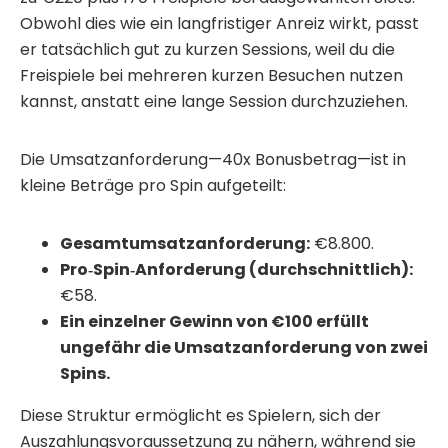
Obwohl dies wie ein langfristiger Anreiz wirkt, passt
er tatsächlich gut zu kurzen Sessions, weil du die
Freispiele bei mehreren kurzen Besuchen nutzen
kannst, anstatt eine lange Session durchzuziehen.
Die Umsatzanforderung—40x Bonusbetrag—ist in
kleine Beträge pro Spin aufgeteilt:
Gesamtumsatzanforderung:
€8.800.
Pro‑Spin‑Anforderung (durchschnittlich):
€58.
Ein einzelner Gewinn von €100 erfüllt
ungefähr die Umsatzanforderung von zwei
Spins.
Diese Struktur ermöglicht es Spielern, sich der
Auszahlungsvoraussetzung zu nähern, während sie