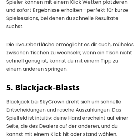
Spieler können mit einem Klick Wetten platzieren
und sofort Ergebnisse erhalten—perfekt für kurze
Spielsessions, bei denen du schnelle Resultate
suchst.
Die Live‑Oberfläche ermöglicht es dir auch, mühelos
zwischen Tischen zu wechseln; wenn ein Tisch nicht
schnell genug ist, kannst du mit einem Tipp zu
einem anderen springen.
5. Blackjack‑Blasts
Blackjack bei SkyCrown dreht sich um schnelle
Entscheidungen und rasche Auszahlungen. Das
Spielfeld ist intuitiv: deine Hand erscheint auf einer
Seite, die des Dealers auf der anderen, und du
kannst mit einem Klick hit oder stand wählen.