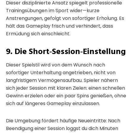
Dieser disziplinierte Ansatz spiegelt professionelle
Trainingsübungen im Sport wider—kurze
Anstrengungen, gefolgt von sofortiger Erholung. Es
hält das Gameplay frisch und verhindert, dass
Ermüdung sich einschleicht.
9. Die Short‑Session‑Einstellung
Dieser Spielstil wird von dem Wunsch nach
sofortiger Unterhaltung angetrieben, nicht von
langfristigem Vermögensaufbau. Spieler nähern
sich jeder Session mit klaren Zielen: einen schnellen
Gewinn erzielen oder ein paar Spins genießen, ohne
sich auf längeres Gameplay einzulassen.
Die Umgebung fördert häufige Neueintritte: Nach
Beendigung einer Session loggst du dich Minuten