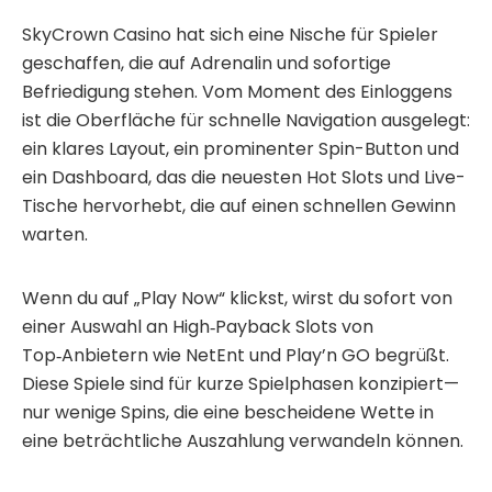
SkyCrown Casino hat sich eine Nische für Spieler
geschaffen, die auf Adrenalin und sofortige
Befriedigung stehen. Vom Moment des Einloggens
ist die Oberfläche für schnelle Navigation ausgelegt:
ein klares Layout, ein prominenter Spin-Button und
ein Dashboard, das die neuesten Hot Slots und Live-
Tische hervorhebt, die auf einen schnellen Gewinn
warten.
Wenn du auf „Play Now“ klickst, wirst du sofort von
einer Auswahl an High‑Payback Slots von
Top‑Anbietern wie NetEnt und Play’n GO begrüßt.
Diese Spiele sind für kurze Spielphasen konzipiert—
nur wenige Spins, die eine bescheidene Wette in
eine beträchtliche Auszahlung verwandeln können.