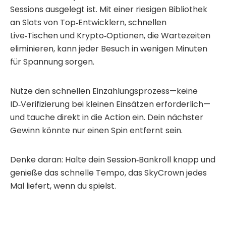
Sessions ausgelegt ist. Mit einer riesigen Bibliothek
an Slots von Top‑Entwicklern, schnellen
Live‑Tischen und Krypto‑Optionen, die Wartezeiten
eliminieren, kann jeder Besuch in wenigen Minuten
für Spannung sorgen.
Nutze den schnellen Einzahlungsprozess—keine
ID‑Verifizierung bei kleinen Einsätzen erforderlich—
und tauche direkt in die Action ein. Dein nächster
Gewinn könnte nur einen Spin entfernt sein.
Denke daran: Halte dein Session‑Bankroll knapp und
genieße das schnelle Tempo, das SkyCrown jedes
Mal liefert, wenn du spielst.