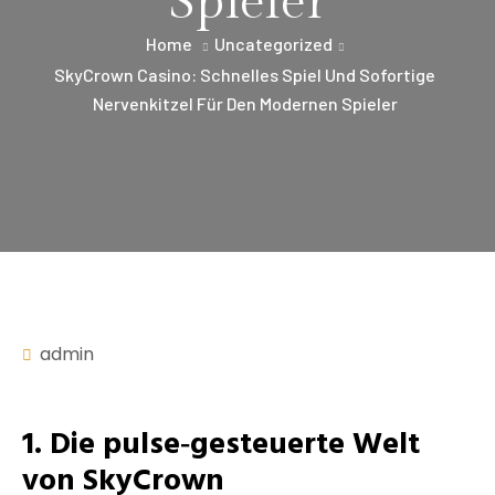
Spieler
Home
Uncategorized
SkyCrown Casino: Schnelles Spiel Und Sofortige
Nervenkitzel Für Den Modernen Spieler
admin
1. Die pulse‑gesteuerte Welt
von SkyCrown