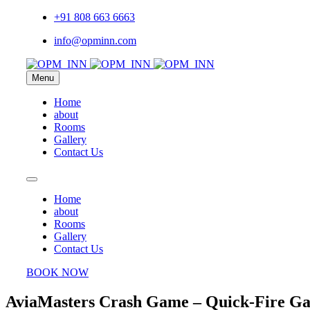
+91 808 663 6663
info@opminn.com
Menu
Home
about
Rooms
Gallery
Contact Us
Home
about
Rooms
Gallery
Contact Us
BOOK NOW
AviaMasters Crash Game – Quick‑Fire Ga