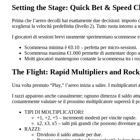
Setting the Stage: Quick Bet & Speed C
Prima che l’aereo decolli hai esattamente due decisioni: importo
sceglierai la velocità predefinita (livello 2). Tutto ruota intorno a
I giocatori di sessioni brevi raramente sperimentano scommesse es
Scommessa minima è €0.10 – perfetta per micro‑sessioni.
Scommessa massima €1.000 permette di aumentare dopo al
Molti giocatori mantengono costante la scommessa tra i roun
The Flight: Rapid Multipliers and Rock
Una volta premuto “Play,” l’aereo inizia a salire. I moltiplicato
I razzi appaiono anche casualmente; ognuno dimezza il saldo attua
costantemente valutare se il prossimo moltiplicatore supererà il po
TIPI DI MOLTIPLICATORI:
+1, +2, +5 – incrementi modesti per vincite rapide.
x2, x3, x5 – salti più grandi che possono diventare 
RAZZI:
Dividono il saldo attuale per due.