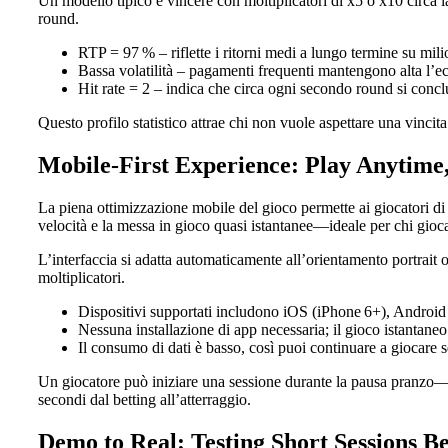
Un modello tipico è vincere con moltiplicatori di x5 o x10 circa la 
round.
RTP = 97 % – riflette i ritorni medi a lungo termine su mili
Bassa volatilità – pagamenti frequenti mantengono alta l’ec
Hit rate = 2 – indica che circa ogni secondo round si concl
Questo profilo statistico attrae chi non vuole aspettare una vincit
Mobile‑First Experience: Play Anytim
La piena ottimizzazione mobile del gioco permette ai giocatori di 
velocità e la messa in gioco quasi istantanee—ideale per chi gioca 
L’interfaccia si adatta automaticamente all’orientamento portrait 
moltiplicatori.
Dispositivi supportati includono iOS (iPhone 6+), Androi
Nessuna installazione di app necessaria; il gioco istantane
Il consumo di dati è basso, così puoi continuare a giocare 
Un giocatore può iniziare una sessione durante la pausa pranzo
secondi dal betting all’atterraggio.
Demo to Real: Testing Short Sessions B