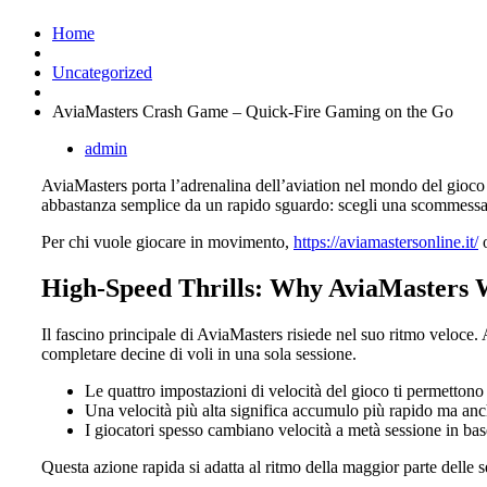
Home
Uncategorized
AviaMasters Crash Game – Quick‑Fire Gaming on the Go
admin
AviaMasters porta l’adrenalina dell’aviation nel mondo del gioco d
abbastanza semplice da un rapido sguardo: scegli una scommessa, 
Per chi vuole giocare in movimento,
https://aviamastersonline.it/
o
High‑Speed Thrills: Why AviaMasters W
Il fascino principale di AviaMasters risiede nel suo ritmo veloce.
completare decine di voli in una sola sessione.
Le quattro impostazioni di velocità del gioco ti permettono 
Una velocità più alta significa accumulo più rapido ma anch
I giocatori spesso cambiano velocità a metà sessione in base
Questa azione rapida si adatta al ritmo della maggior parte delle s