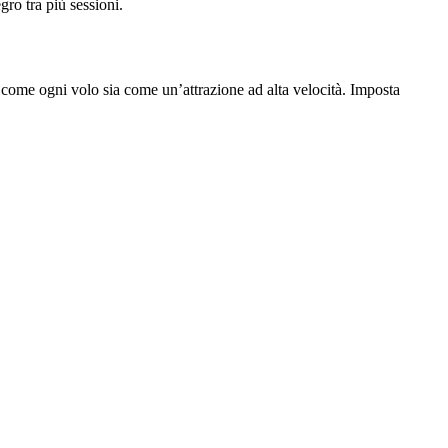
gro tra più sessioni.
come ogni volo sia come un’attrazione ad alta velocità. Imposta