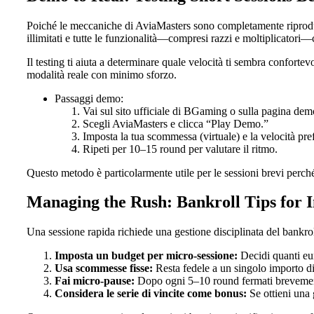
Poiché le meccaniche di AviaMasters sono completamente riproducib
illimitati e tutte le funzionalità—compresi razzi e moltiplicatori
Il testing ti aiuta a determinare quale velocità ti sembra conforte
modalità reale con minimo sforzo.
Passaggi demo:
Vai sul sito ufficiale di BGaming o sulla pagina demo
Scegli AviaMasters e clicca “Play Demo.”
Imposta la tua scommessa (virtuale) e la velocità pref
Ripeti per 10–15 round per valutare il ritmo.
Questo metodo è particolarmente utile per le sessioni brevi perché
Managing the Rush: Bankroll Tips for I
Una sessione rapida richiede una gestione disciplinata del bankroll 
Imposta un budget per micro‑sessione:
Decidi quanti eur
Usa scommesse fisse:
Resta fedele a un singolo importo di 
Fai micro‑pause:
Dopo ogni 5–10 round fermati brevement
Considera le serie di vincite come bonus:
Se ottieni una g