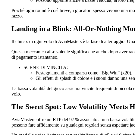
Possono apparire anche a basse velocità; la loro fre
Poiché ogni round è così breve, i giocatori spesso vivono una m
razzo.
Landing in a Blink: All‑Or‑Nothing 
Il climax di ogni volo di AviaMasters è la fase di atterraggio. Una
Questa meccanica all‑or‑niente significa che anche dopo aver racco
di pagamento istantaneo.
SCENE DI VINCITA:
Festeggiamenti a comparsa come “Big Win” (x20), 
Gli effetti di splash di colore e i suoni danno una 
La bassa volatilità del gioco assicura vincite frequenti di piccola
volo.
The Sweet Spot: Low Volatility Meets 
AviaMasters offre un RTP del 97 % associato a una bassa volatilità—
possono fare affidamento su guadagni regolari senza aspettare ja