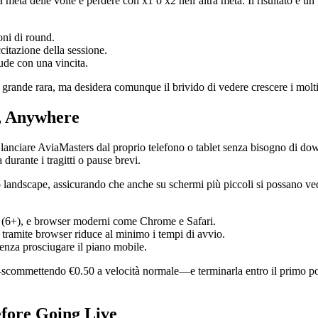
metà delle volte e perdere con x1 o x2 nell’altra metà. Il risultato è un f
oni di round.
citazione della sessione.
ude con una vincita.
a grande rara, ma desidera comunque il brivido di vedere crescere i molti
e, Anywhere
lanciare AviaMasters dal proprio telefono o tablet senza bisogno di down
durante i tragitti o pause brevi.
o landscape, assicurando che anche su schermi più piccoli si possano ved
d (6+), e browser moderni come Chrome e Safari.
o tramite browser riduce al minimo i tempi di avvio.
senza prosciugare il piano mobile.
—scommettendo €0.50 a velocità normale—e terminarla entro il primo p
efore Going Live