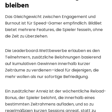
bleiben
Das Gleichgewicht zwischen Engagement und
Burnout ist für Speed-Gamer empfindlich. BildBet
bietet mehrere Features, die Spieler fesseln, ohne
die Zeit zu überziehen.
Die Leaderboard‑Wettbewerbe erlauben es den
Teilnehmern, zusätzliche Belohnungen basierend
auf kumulativen Gewinnen innerhalb kurzer
Zeiträume zu verdienen—ideal für diejenigen, die
mehr wollen als nur sofortige Befriedigung.
Ein zusätzlicher Anreiz ist der wöchentliche Reload-
Bonus, der Spieler belohnt, die innerhalb eines
bestimmten Zeitrahmens aufladen, und so zu
regelmäßigen kurzen Sessions anregt, statt zu