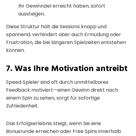
Ihr Gewinnziel erreicht haben, sofort
aussteigen.
Diese Struktur hält die Sessions knapp und
spannend, verhindert aber auch Ermüdung oder
Frustration, die bei längeren Spielzeiten entstehen
können.
7. Was Ihre Motivation antreibt
Speed‑Spieler sind oft durch unmittelbares
Feedback motiviert—einen Gewinn direkt nach
einem Spin zu sehen, sorgt für sofortige
Zufriedenheit.
Das Erfolgserlebnis steigt, wenn Sie eine
Bonusrunde erreichen oder Free Spins innerhalb