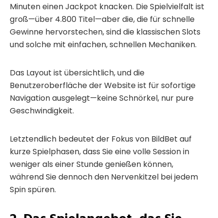
Minuten einen Jackpot knacken. Die Spielvielfalt ist
groß—über 4.800 Titel—aber die, die für schnelle
Gewinne hervorstechen, sind die klassischen Slots
und solche mit einfachen, schnellen Mechaniken.
Das Layout ist übersichtlich, und die
Benutzeroberfläche der Website ist für sofortige
Navigation ausgelegt—keine Schnörkel, nur pure
Geschwindigkeit.
Letztendlich bedeutet der Fokus von BildBet auf
kurze Spielphasen, dass Sie eine volle Session in
weniger als einer Stunde genießen können,
während Sie dennoch den Nervenkitzel bei jedem
Spin spüren.