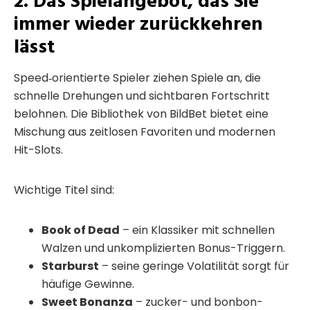
2. Das Spielangebot, das Sie
immer wieder zurückkehren
lässt
Speed‑orientierte Spieler ziehen Spiele an, die
schnelle Drehungen und sichtbaren Fortschritt
belohnen. Die Bibliothek von BildBet bietet eine
Mischung aus zeitlosen Favoriten und modernen
Hit-Slots.
Wichtige Titel sind:
Book of Dead
– ein Klassiker mit schnellen
Walzen und unkomplizierten Bonus-Triggern.
Starburst
– seine geringe Volatilität sorgt für
häufige Gewinne.
Sweet Bonanza
– zucker- und bonbon-