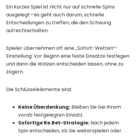
Ein kurzes Spiel ist nicht nur auf schnelle Spins
ausgelegt—es geht auch darum, schnelle
Entscheidungen zu treffen, die den Schwung
aufrechterhalten.
Spieler übernehmen oft eine „Sofort-Wetten“-
Einstellung: Vor Beginn eine feste Einsätze festlegen
und dann die Walzen entscheiden lassen, ohne zu
zögern.
Die Schlüsselelemente sind:
Keine Überdenkung:
Bleiben Sie bei Ihrem
vorab festgelegten Einsatz.
Sofortige Re‑Bet-Strategie:
Nach jedem
Spin entscheiden, ob Sie weiterspielen oder