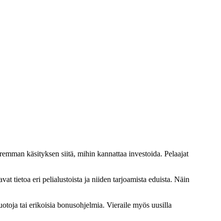
paremman käsityksen siitä, mihin kannattaa investoida. Pelaajat
t tietoa eri pelialustoista ja niiden tarjoamista eduista. Näin
muotoja tai erikoisia bonusohjelmia. Vieraile myös uusilla