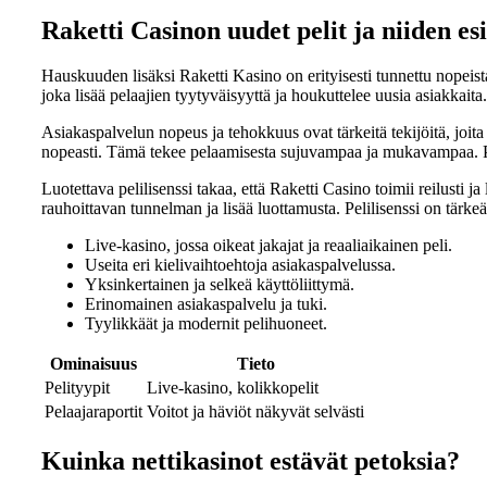
Raketti Casinon uudet pelit ja niiden esi
Hauskuuden lisäksi Raketti Kasino on erityisesti tunnettu nopeista
joka lisää pelaajien tyytyväisyyttä ja houkuttelee uusia asiakkait
Asiakaspalvelun nopeus ja tehokkuus ovat tärkeitä tekijöitä, joita
nopeasti. Tämä tekee pelaamisesta sujuvampaa ja mukavampaa. Pelaa
Luotettava pelilisenssi takaa, että Raketti Casino toimii reilusti ja
rauhoittavan tunnelman ja lisää luottamusta. Pelilisenssi on tärke
Live-kasino, jossa oikeat jakajat ja reaaliaikainen peli.
Useita eri kielivaihtoehtoja asiakaspalvelussa.
Yksinkertainen ja selkeä käyttöliittymä.
Erinomainen asiakaspalvelu ja tuki.
Tyylikkäät ja modernit pelihuoneet.
Ominaisuus
Tieto
Pelityypit
Live-kasino, kolikkopelit
Pelaajaraportit
Voitot ja häviöt näkyvät selvästi
Kuinka nettikasinot estävät petoksia?