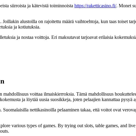
eista siirroista ja kätevistä toiminnoista
https://raketticasino.fi/
. Monet s
. Joillakin alustoilla on rajoitettu määrä vaihtoehtoja, kun taas toiset 
tuksia ja kotiutuksia.
etuksia ja nostaa voittoja. Eri maksutavat tarjoavat erilaisia kokemuks
in
 on mahdollisuus voittaa ilmaiskierroksia. Tämä mahdollisuus houkuttele
ikokemusta ja löytää uusia suosikkeja, joten pelaajien kannattaa pysyä aja
 Suomalaisilla nettikasinoilla pelaaminen takaa, että voitot ovat verov
explore various types of games. By trying out slots, table games, and li
outs.