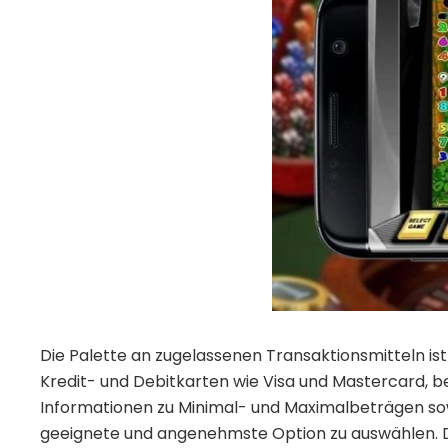
Die Palette an zugelassenen Transaktionsmitteln is
Kredit- und Debitkarten wie Visa und Mastercard, b
Informationen zu Minimal- und Maximalbeträgen sowi
geeignete und angenehmste Option zu auswählen. Der