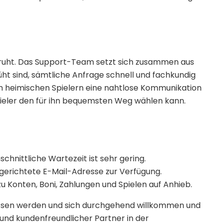
o ruht. Das Support-Team setzt sich zusammen aus
t sind, sämtliche Anfrage schnell und fachkundig
, um heimischen Spielern eine nahtlose Kommunikation
Spieler den für ihn bequemsten Weg wählen kann.
chnittliche Wartezeit ist sehr gering.
ngerichtete E-Mail-Adresse zur Verfügung.
 Konten, Boni, Zahlungen und Spielen auf Anhieb.
elassen werden und sich durchgehend willkommen und
r und kundenfreundlicher Partner in der