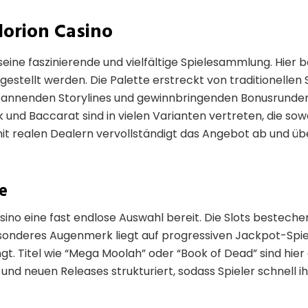
lorion Casino
seine faszinierende und vielfältige Spielesammlung. Hier b
estellt werden. Die Palette erstreckt von traditionellen
pannenden Storylines und gewinnbringenden Bonusrunden. 
k und Baccarat sind in vielen Varianten vertreten, die sowo
mit realen Dealern vervollständigt das Angebot ab und ü
e
sino eine fast endlose Auswahl bereit. Die Slots bestech
esonderes Augenmerk liegt auf progressiven Jackpot-Spie
gt. Titel wie “Mega Moolah” oder “Book of Dead” sind hi
 und neuen Releases strukturiert, sodass Spieler schnell 