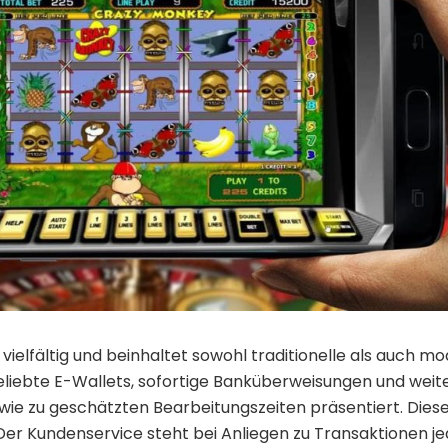
t vielfältig und beinhaltet sowohl traditionelle als auc
eliebte E-Wallets, sofortige Banküberweisungen und weit
e zu geschätzten Bearbeitungszeiten präsentiert. Diese 
 Kundenservice steht bei Anliegen zu Transaktionen jeder