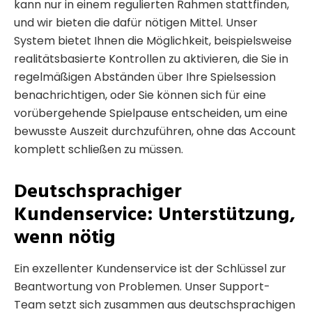
kann nur in einem regulierten Rahmen stattfinden,
und wir bieten die dafür nötigen Mittel. Unser
System bietet Ihnen die Möglichkeit, beispielsweise
realitätsbasierte Kontrollen zu aktivieren, die Sie in
regelmäßigen Abständen über Ihre Spielsession
benachrichtigen, oder Sie können sich für eine
vorübergehende Spielpause entscheiden, um eine
bewusste Auszeit durchzuführen, ohne das Account
komplett schließen zu müssen.
Deutschsprachiger
Kundenservice: Unterstützung,
wenn nötig
Ein exzellenter Kundenservice ist der Schlüssel zur
Beantwortung von Problemen. Unser Support-
Team setzt sich zusammen aus deutschsprachigen