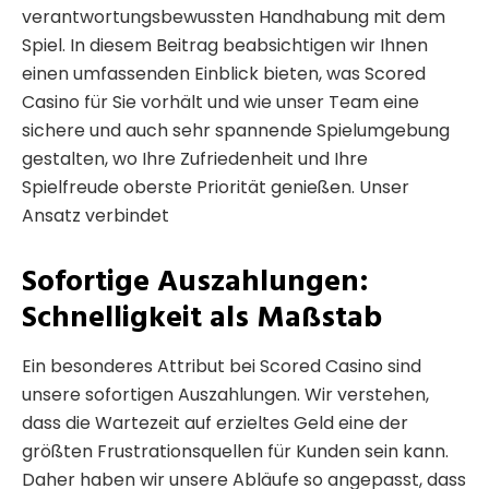
verantwortungsbewussten Handhabung mit dem
Spiel. In diesem Beitrag beabsichtigen wir Ihnen
einen umfassenden Einblick bieten, was Scored
Casino für Sie vorhält und wie unser Team eine
sichere und auch sehr spannende Spielumgebung
gestalten, wo Ihre Zufriedenheit und Ihre
Spielfreude oberste Priorität genießen. Unser
Ansatz verbindet
Sofortige Auszahlungen:
Schnelligkeit als Maßstab
Ein besonderes Attribut bei Scored Casino sind
unsere sofortigen Auszahlungen. Wir verstehen,
dass die Wartezeit auf erzieltes Geld eine der
größten Frustrationsquellen für Kunden sein kann.
Daher haben wir unsere Abläufe so angepasst, dass