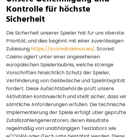
Kontrolle für höchste
Sicherheit
Die Sicherheit unserer Spieler hat für uns oberste
Priorität, und dies beginnt mit einer zuverlässigen
Zulassung
https://scoredcasinoo.eu/
. Scored
Casino agiert unter einer angesehenen
europäischen Spielerlaubnis, welche strenge
Vorschriften hinsichtlich Schutz der Spieler,
Verhinderung von Geldwäsche und Spielintegrität
fordert. Diese Aufsichtsbehörde prüft unsere
Aktivitäten kontinuierlich und stellt sicher, dass wir
sämtliche Anforderungen erfüllen. Die technische
Implementierung der Spiele erfolgt über geprüfte
Zufallszahlengeneratoren, deren Resultate
regelmäßig von unabhängigen Testlabors wie
eCOGRA oder iTech Labs bestätigt werden. Diese