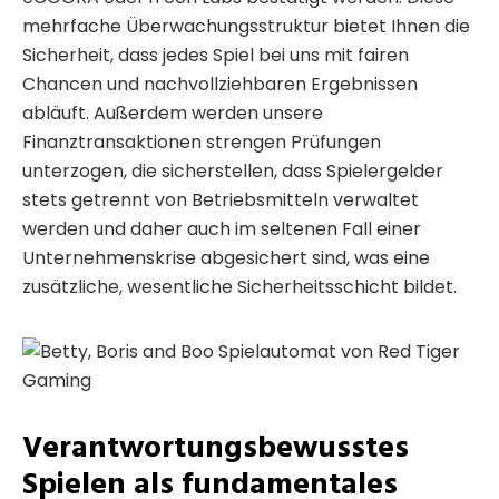
mehrfache Überwachungsstruktur bietet Ihnen die
Sicherheit, dass jedes Spiel bei uns mit fairen
Chancen und nachvollziehbaren Ergebnissen
abläuft. Außerdem werden unsere
Finanztransaktionen strengen Prüfungen
unterzogen, die sicherstellen, dass Spielergelder
stets getrennt von Betriebsmitteln verwaltet
werden und daher auch im seltenen Fall einer
Unternehmenskrise abgesichert sind, was eine
zusätzliche, wesentliche Sicherheitsschicht bildet.
Verantwortungsbewusstes
Spielen als fundamentales