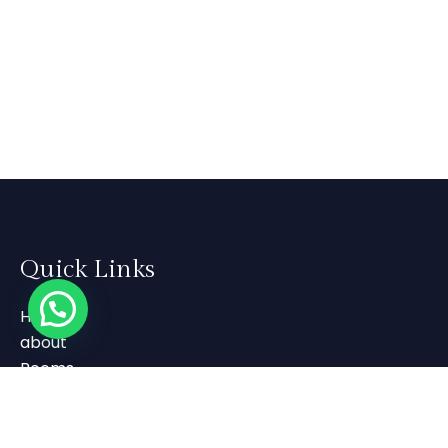
Quick Links
Home
about
Rooms
Gallery
Contact Us