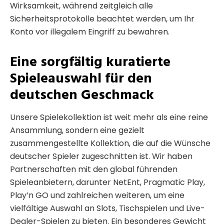
Wirksamkeit, während zeitgleich alle
Sicherheitsprotokolle beachtet werden, um Ihr
Konto vor illegalem Eingriff zu bewahren.
Eine sorgfältig kuratierte
Spieleauswahl für den
deutschen Geschmack
Unsere Spielekollektion ist weit mehr als eine reine
Ansammlung, sondern eine gezielt
zusammengestellte Kollektion, die auf die Wünsche
deutscher Spieler zugeschnitten ist. Wir haben
Partnerschaften mit den global führenden
Spieleanbietern, darunter NetEnt, Pragmatic Play,
Play’n GO und zahlreichen weiteren, um eine
vielfältige Auswahl an Slots, Tischspielen und Live-
Dealer-Spielen zu bieten. Ein besonderes Gewicht