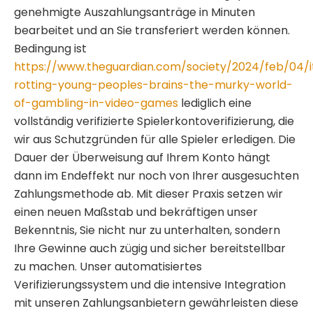
genehmigte Auszahlungsanträge in Minuten
bearbeitet und an Sie transferiert werden können.
Bedingung ist
https://www.theguardian.com/society/2024/feb/04/i
rotting-young-peoples-brains-the-murky-world-
of-gambling-in-video-games
lediglich eine
vollständig verifizierte Spielerkontoverifizierung, die
wir aus Schutzgründen für alle Spieler erledigen. Die
Dauer der Überweisung auf Ihrem Konto hängt
dann im Endeffekt nur noch von Ihrer ausgesuchten
Zahlungsmethode ab. Mit dieser Praxis setzen wir
einen neuen Maßstab und bekräftigen unser
Bekenntnis, Sie nicht nur zu unterhalten, sondern
Ihre Gewinne auch zügig und sicher bereitstellbar
zu machen. Unser automatisiertes
Verifizierungssystem und die intensive Integration
mit unseren Zahlungsanbietern gewährleisten diese