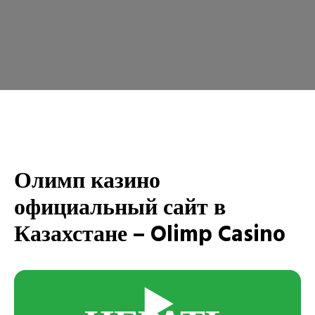
Олимп казино
официальный сайт в
Казахстане – Olimp Casino
▶️