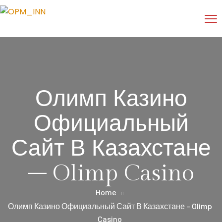
Олимп Казино
Официальный
Сайт В Казахстане
– Olimp Casino
Home
Олимп Казино Официальный Сайт В Казахстане – Olimp
Casino