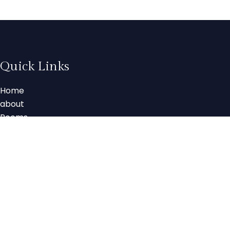
Quick Links
Home
about
Rooms
Gallery
Contact Us
Contact Us
+91 808 663 6663