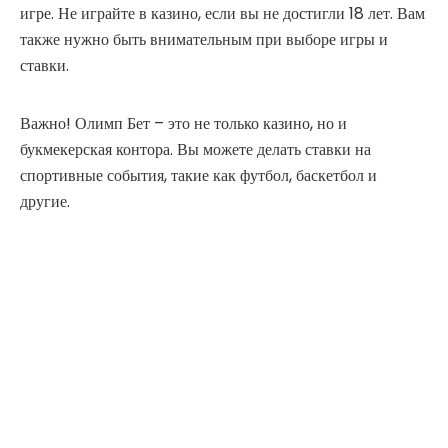
игре. Не играйте в казино, если вы не достигли 18 лет. Вам
также нужно быть внимательным при выборе игры и
ставки.
Важно! Олимп Бет – это не только казино, но и
букмекерская контора. Вы можете делать ставки на
спортивные события, такие как футбол, баскетбол и
другие.