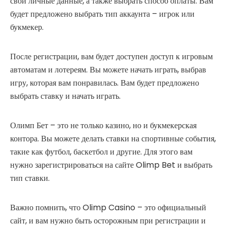
свои личные данные, а также выбрать способ оплаты. Вам
будет предложено выбрать тип аккаунта – игрок или
букмекер.
После регистрации, вам будет доступен доступ к игровым
автоматам и лотереям. Вы можете начать играть, выбрав
игру, которая вам понравилась. Вам будет предложено
выбрать ставку и начать играть.
Олимп Бет – это не только казино, но и букмекерская
контора. Вы можете делать ставки на спортивные события,
такие как футбол, баскетбол и другие. Для этого вам
нужно зарегистрироваться на сайте Olimp Bet и выбрать
тип ставки.
Важно помнить, что Olimp Casino – это официальный
сайт, и вам нужно быть осторожным при регистрации и