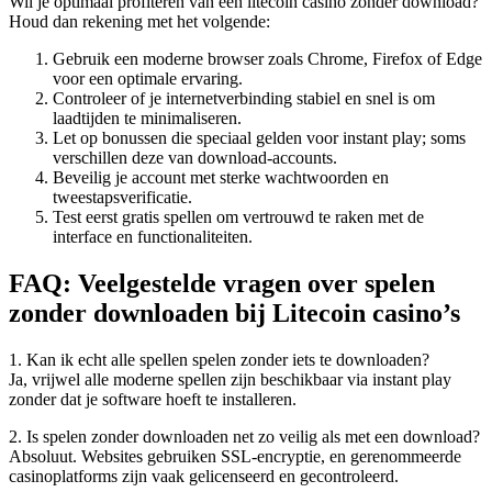
Wil je optimaal profiteren van een litecoin casino zonder download?
Houd dan rekening met het volgende:
Gebruik een moderne browser zoals Chrome, Firefox of Edge
voor een optimale ervaring.
Controleer of je internetverbinding stabiel en snel is om
laadtijden te minimaliseren.
Let op bonussen die speciaal gelden voor instant play; soms
verschillen deze van download-accounts.
Beveilig je account met sterke wachtwoorden en
tweestapsverificatie.
Test eerst gratis spellen om vertrouwd te raken met de
interface en functionaliteiten.
FAQ: Veelgestelde vragen over spelen
zonder downloaden bij Litecoin casino’s
1. Kan ik echt alle spellen spelen zonder iets te downloaden?
Ja, vrijwel alle moderne spellen zijn beschikbaar via instant play
zonder dat je software hoeft te installeren.
2. Is spelen zonder downloaden net zo veilig als met een download?
Absoluut. Websites gebruiken SSL-encryptie, en gerenommeerde
casinoplatforms zijn vaak gelicenseerd en gecontroleerd.