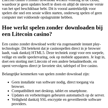
waardoor je geen updates hoeft te doen en altijd de nieuwste versie
van het spel beschikbaar hebt. Dit is vooral aantrekkelijk voor
spelers die snel een sessie willen starten, onderweg spelen of geen
computer met voldoende opslagruimte hebben.
Hoe werkt spelen zonder downloaden bij
een Litecoin casino?
Een casino zonder download werkt via zogenaamde instant play-
technologie. Dit betekent dat je casinospellen direct in je browser
laadt, vaak dankzij HTML5. Deze techniek zorgt voor een soepele,
veilige en snelle speelervaring, ook op mobiele apparaten. Je logt in,
doet een storting met Litecoin of een andere betaalmethode, en
opent vervolgens direct je favoriete slot, tafelspel of live casino.
Belangrijke kenmerken van spelen zonder download zijn:
Geen installatie van software nodig, direct toegang via
browser.
Compatibiliteit met desktop, tablet en smartphone.
Updates en verbeteringen gebeuren automatisch op de server.
Veiligheid dankzij SSL-encryptie en geverifieerde software
providers.