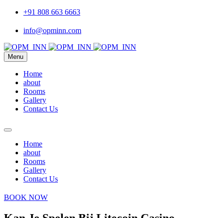
+91 808 663 6663
info@opminn.com
Menu
Home
about
Rooms
Gallery
Contact Us
Home
about
Rooms
Gallery
Contact Us
BOOK NOW
Kan Je Spelen Bij Litecoin Casino