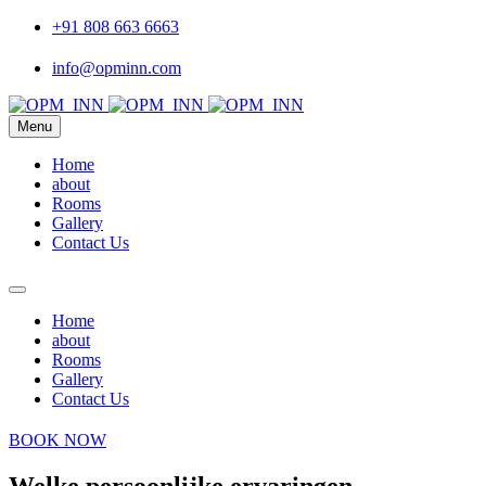
+91 808 663 6663
info@opminn.com
Menu
Home
about
Rooms
Gallery
Contact Us
Home
about
Rooms
Gallery
Contact Us
BOOK NOW
Welke persoonlijke ervaringen