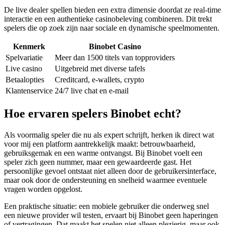
De live dealer spellen bieden een extra dimensie doordat ze real-time
interactie en een authentieke casinobeleving combineren. Dit trekt
spelers die op zoek zijn naar sociale en dynamische speelmomenten.
Kenmerk
Binobet Casino
Spelvariatie
Meer dan 1500 titels van topproviders
Live casino
Uitgebreid met diverse tafels
Betaalopties
Creditcard, e-wallets, crypto
Klantenservice
24/7 live chat en e-mail
Hoe ervaren spelers Binobet echt?
Als voormalig speler die nu als expert schrijft, herken ik direct wat
voor mij een platform aantrekkelijk maakt: betrouwbaarheid,
gebruiksgemak en een warme ontvangst. Bij Binobet voelt een
speler zich geen nummer, maar een gewaardeerde gast. Het
persoonlijke gevoel ontstaat niet alleen door de gebruikersinterface,
maar ook door de ondersteuning en snelheid waarmee eventuele
vragen worden opgelost.
Een praktische situatie: een mobiele gebruiker die onderweg snel
een nieuwe provider wil testen, ervaart bij Binobet geen haperingen
of vertragingen. Dat maakt het spelen niet alleen plezierig, maar ook