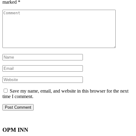
marked
*
Save my name, email, and website in this browser for the next
time I comment.
OPM INN