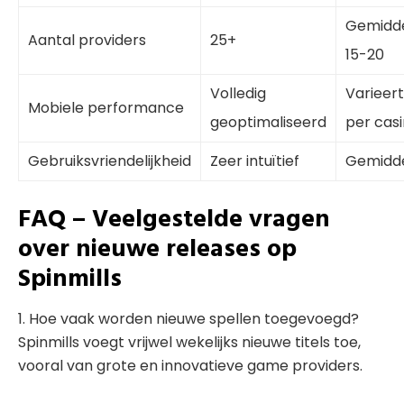
Gemidd
Aantal providers
25+
15-20
Volledig
Varieert
Mobiele performance
geoptimaliseerd
per cas
Gebruiksvriendelijkheid
Zeer intuïtief
Gemidd
FAQ – Veelgestelde vragen
over nieuwe releases op
Spinmills
1. Hoe vaak worden nieuwe spellen toegevoegd?
Spinmills voegt vrijwel wekelijks nieuwe titels toe,
vooral van grote en innovatieve game providers.