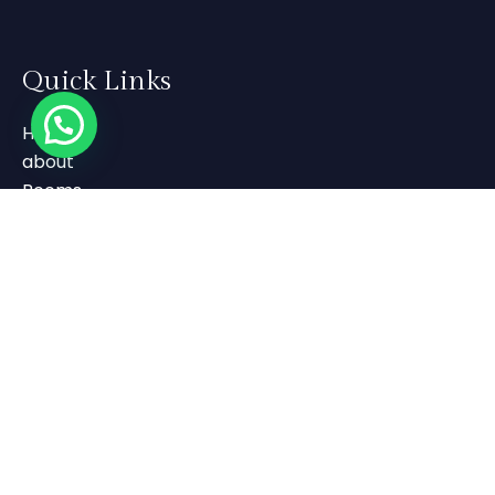
Quick Links
Home
about
Rooms
Gallery
Contact Us
Contact Us
+91 808 663 6663
+91 4985 217 551
SS Temple Road Near BKM Hospital