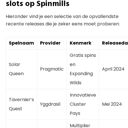
slots op Spinmills
Hieronder vind je een selectie van de opvallendste
recente releases die je zeker eens moet proberen:
Spelnaam
Provider
Kenmerk
Released
Gratis spins
Solar
en
Pragmatic
April 2024
Queen
Expanding
Wilds
Innovatieve
Tavernier’s
Yggdrasil
Cluster
Mei 2024
Quest
Pays
Multiplier