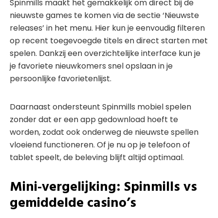
Spinmills maakt het gemakkelijk om direct bij de
nieuwste games te komen via de sectie ‘Nieuwste
releases’ in het menu. Hier kun je eenvoudig filteren
op recent toegevoegde titels en direct starten met
spelen. Dankzij een overzichtelijke interface kun je
je favoriete nieuwkomers snel opslaan in je
persoonlijke favorietenlijst.
Daarnaast ondersteunt Spinmills mobiel spelen
zonder dat er een app gedownload hoeft te
worden, zodat ook onderweg de nieuwste spellen
vloeiend functioneren. Of je nu op je telefoon of
tablet speelt, de beleving blijft altijd optimaal.
Mini-vergelijking: Spinmills vs
gemiddelde casino’s