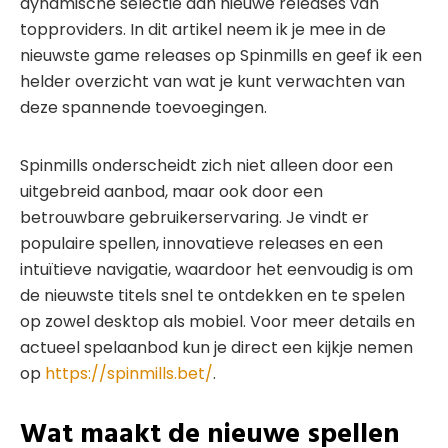
dynamische selectie aan nieuwe releases van
topproviders. In dit artikel neem ik je mee in de
nieuwste game releases op Spinmills en geef ik een
helder overzicht van wat je kunt verwachten van
deze spannende toevoegingen.
Spinmills onderscheidt zich niet alleen door een
uitgebreid aanbod, maar ook door een
betrouwbare gebruikerservaring. Je vindt er
populaire spellen, innovatieve releases en een
intuïtieve navigatie, waardoor het eenvoudig is om
de nieuwste titels snel te ontdekken en te spelen
op zowel desktop als mobiel. Voor meer details en
actueel spelaanbod kun je direct een kijkje nemen
op
https://spinmills.bet/
.
Wat maakt de nieuwe spellen