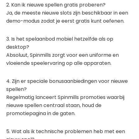
2. Kan ik nieuwe spellen gratis proberen?
Ja, de meeste nieuwe slots zijn beschikbaar in een
demo-modus zodat je eerst gratis kunt oefenen.
3. Is het spelaanbod mobiel hetzelfde als op
desktop?
Absoluut, Spinmills zorgt voor een uniforme en
vloeiende speelervaring op alle apparaten.
4. Zijn er speciale bonusaanbiedingen voor nieuwe
spellen?
Regelmatig lanceert Spinmills promoties waarbij
nieuwe spellen centraal staan, houd de
promotiepagina in de gaten.
5. Wat als ik technische problemen heb met een