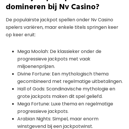
domineren bij Nv Casino?
De populairste jackpot spellen onder Nv Casino
spelers variëren, maar enkele titels springen keer
op keer eruit:
Mega Moolah: De klassieker onder de
progressieve jackpots met vaak
miljoenenprijzen.
Divine Fortune: Een mythologisch thema
gecombineerd met regelmatige uitbetalingen.
Hall of Gods: Scandinavische mythologie en
grote jackpots maken dit spel geliefd.
Mega Fortune: Luxe thema en regelmatige
progressieve jackpots.
Arabian Nights: Simpel, maar enorm
winstgevend bij een jackpotwinst.