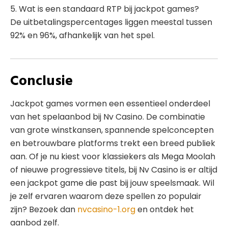
5. Wat is een standaard RTP bij jackpot games?
De uitbetalingspercentages liggen meestal tussen
92% en 96%, afhankelijk van het spel.
Conclusie
Jackpot games vormen een essentieel onderdeel
van het spelaanbod bij Nv Casino. De combinatie
van grote winstkansen, spannende spelconcepten
en betrouwbare platforms trekt een breed publiek
aan. Of je nu kiest voor klassiekers als Mega Moolah
of nieuwe progressieve titels, bij Nv Casino is er altijd
een jackpot game die past bij jouw speelsmaak. Wil
je zelf ervaren waarom deze spellen zo populair
zijn? Bezoek dan
nvcasino-1.org
en ontdek het
aanbod zelf.