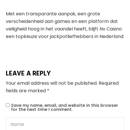
Met een transparante aanpak, een grote
verscheidenheid aan games en een platform dat
veiligheid hoog in het vaandel heeft, blijft Nv Casino
een topkeuze voor jackpotliefhebbers in Nederland.
LEAVE A REPLY
Your email address will not be published.
Required
fields are marked
*
Save my name, email, and website in this browser
for the next time I comment.