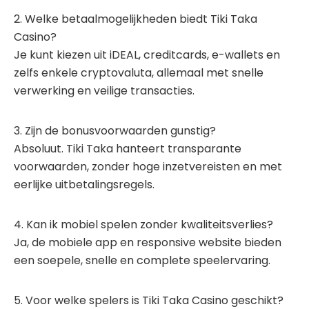
2. Welke betaalmogelijkheden biedt Tiki Taka
Casino?
Je kunt kiezen uit iDEAL, creditcards, e-wallets en
zelfs enkele cryptovaluta, allemaal met snelle
verwerking en veilige transacties.
3. Zijn de bonusvoorwaarden gunstig?
Absoluut. Tiki Taka hanteert transparante
voorwaarden, zonder hoge inzetvereisten en met
eerlijke uitbetalingsregels.
4. Kan ik mobiel spelen zonder kwaliteitsverlies?
Ja, de mobiele app en responsive website bieden
een soepele, snelle en complete speelervaring.
5. Voor welke spelers is Tiki Taka Casino geschikt?