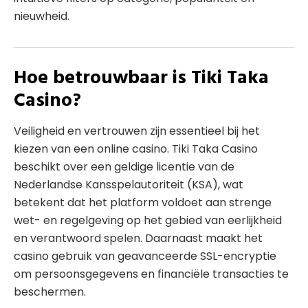
nieuwheid.
Hoe betrouwbaar is Tiki Taka
Casino?
Veiligheid en vertrouwen zijn essentieel bij het
kiezen van een online casino. Tiki Taka Casino
beschikt over een geldige licentie van de
Nederlandse Kansspelautoriteit (KSA), wat
betekent dat het platform voldoet aan strenge
wet- en regelgeving op het gebied van eerlijkheid
en verantwoord spelen. Daarnaast maakt het
casino gebruik van geavanceerde SSL-encryptie
om persoonsgegevens en financiële transacties te
beschermen.