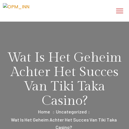
Wat Is Het Geheim
Achter Het Succes
Van Tiki Taka
Casino?
Home
Uncategorized
Wat Is Het Geheim Achter Het Succes Van Tiki Taka
Casino?