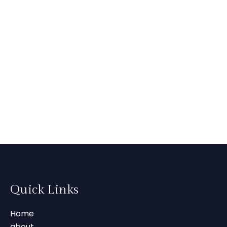
Quick Links
Home
about