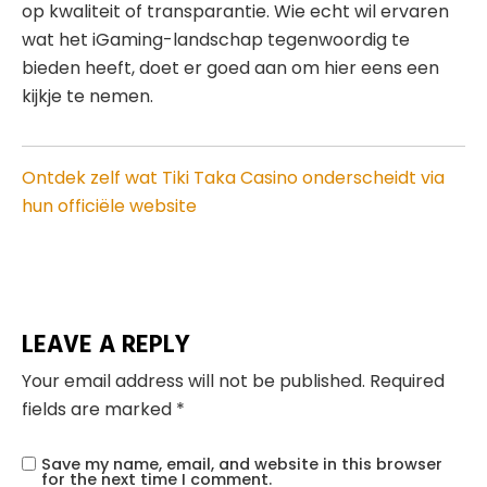
op kwaliteit of transparantie. Wie echt wil ervaren
wat het iGaming-landschap tegenwoordig te
bieden heeft, doet er goed aan om hier eens een
kijkje te nemen.
Ontdek zelf wat Tiki Taka Casino onderscheidt via
hun officiële website
LEAVE A REPLY
Your email address will not be published.
Required
fields are marked
*
Save my name, email, and website in this browser
for the next time I comment.