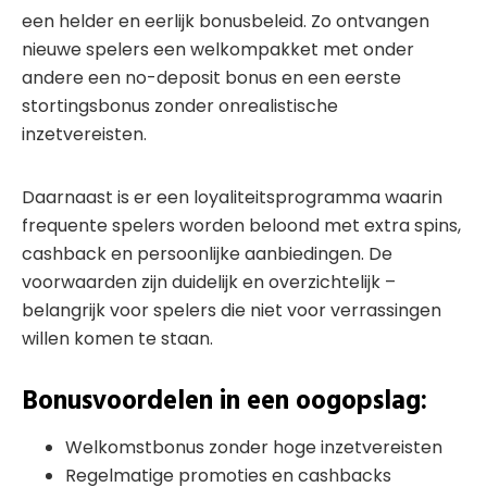
een helder en eerlijk bonusbeleid. Zo ontvangen
nieuwe spelers een welkompakket met onder
andere een no-deposit bonus en een eerste
stortingsbonus zonder onrealistische
inzetvereisten.
Daarnaast is er een loyaliteitsprogramma waarin
frequente spelers worden beloond met extra spins,
cashback en persoonlijke aanbiedingen. De
voorwaarden zijn duidelijk en overzichtelijk –
belangrijk voor spelers die niet voor verrassingen
willen komen te staan.
Bonusvoordelen in een oogopslag:
Welkomstbonus zonder hoge inzetvereisten
Regelmatige promoties en cashbacks