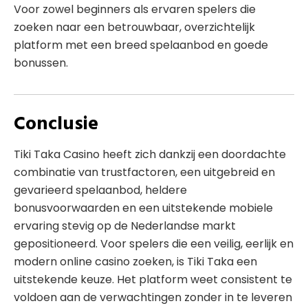
Voor zowel beginners als ervaren spelers die
zoeken naar een betrouwbaar, overzichtelijk
platform met een breed spelaanbod en goede
bonussen.
Conclusie
Tiki Taka Casino heeft zich dankzij een doordachte
combinatie van trustfactoren, een uitgebreid en
gevarieerd spelaanbod, heldere
bonusvoorwaarden en een uitstekende mobiele
ervaring stevig op de Nederlandse markt
gepositioneerd. Voor spelers die een veilig, eerlijk en
modern online casino zoeken, is Tiki Taka een
uitstekende keuze. Het platform weet consistent te
voldoen aan de verwachtingen zonder in te leveren